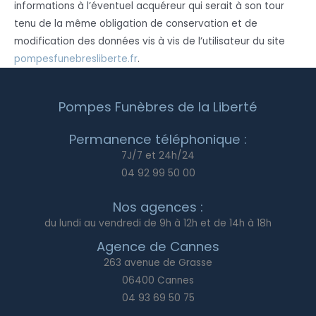
informations à l’éventuel acquéreur qui serait à son tour
tenu de la même obligation de conservation et de
modification des données vis à vis de l’utilisateur du site
pompesfunebresliberte.fr
.
Pompes Funèbres de la Liberté
Permanence téléphonique :
7J/7 et 24h/24
04 92 99 50 00
Nos agences :
du lundi au vendredi de 9h à 12h et de 14h à 18h
Agence de Cannes
263 avenue de Grasse
06400 Cannes
04 93 69 50 75